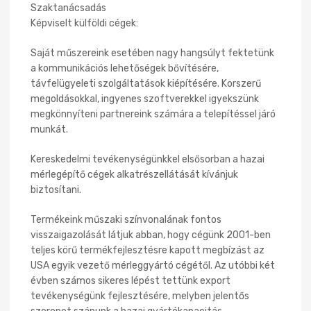
Szaktanácsadás
Képviselt külföldi cégek:
Saját műszereink esetében nagy hangsúlyt fektetünk
a kommunikációs lehetőségek bővítésére,
távfelügyeleti szolgáltatások kiépítésére. Korszerű
megoldásokkal, ingyenes szoftverekkel igyekszünk
megkönnyíteni partnereink számára a telepítéssel járó
munkát.
Kereskedelmi tevékenységünkkel elsősorban a hazai
mérlegépítő cégek alkatrészellátását kívánjuk
biztosítani.
Termékeink műszaki színvonalának fontos
visszaigazolását látjuk abban, hogy cégünk 2001-ben
teljes körű termékfejlesztésre kapott megbízást az
USA egyik vezető mérleggyártó cégétől. Az utóbbi két
évben számos sikeres lépést tettünk export
tevékenységünk fejlesztésére, melyben jelentős