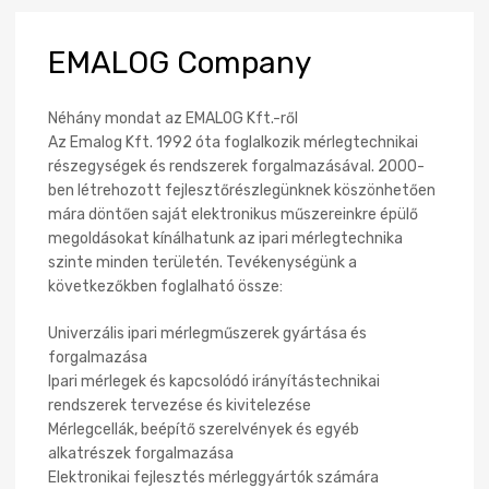
EMALOG
Company
Néhány mondat az EMALOG Kft.-ről
Az Emalog Kft. 1992 óta foglalkozik mérlegtechnikai
részegységek és rendszerek forgalmazásával. 2000-
ben létrehozott fejlesztőrészlegünknek köszönhetően
mára döntően saját elektronikus műszereinkre épülő
megoldásokat kínálhatunk az ipari mérlegtechnika
szinte minden területén. Tevékenységünk a
következőkben foglalható össze:
Univerzális ipari mérlegműszerek gyártása és
forgalmazása
Ipari mérlegek és kapcsolódó irányítástechnikai
rendszerek tervezése és kivitelezése
Mérlegcellák, beépítő szerelvények és egyéb
alkatrészek forgalmazása
Elektronikai fejlesztés mérleggyártók számára