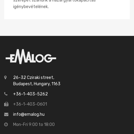
szerepet szánunk a hazai gyártókapacitás
igénybevételének.
26-32 Cziraki street,
Budapest, Hungary, 1163
+36-1-403-5262
+36-1-403-0601
info@emalog.hu
Mon-Fri 9:00 to 18:00