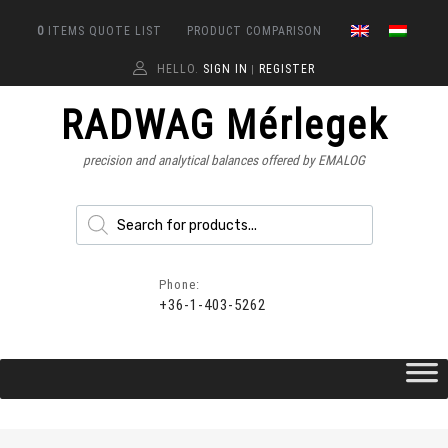
0
ITEMS
QUOTE LIST
PRODUCT COMPARISON
HELLO.
SIGN IN
REGISTER
|
RADWAG Mérlegek
precision and analytical balances offered by EMALOG
Phone:
+36-1-403-5262